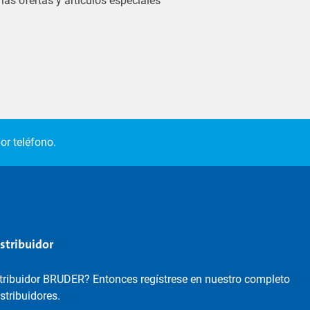
las ofertas y artículos especiales
or teléfono.
istribuidor
stribuidor BRUDER? Entonces regístrese en nuestro completo
istribuidores.