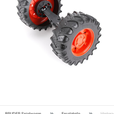
BRUDER Spielwaren
Ersatzteile
Hintera