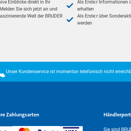
e Einblicke direkt in Ihr
Als Erste:r Informationen
elden Sie sich jetzt an und
erhalten
 faszinierende Welt der BRUDER
Als Erste:r über Sonderakt
werden
Unser Kundenservice ist momentan telefonisch nicht erreichb
re Zahlungsarten
Händlerport
Sie sind BRU