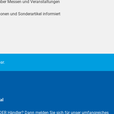
 über Messen und Veranstaltungen
ionen und Sonderartikel informiert
ar.
al
DER Händler? Dann melden Sie sich für unser umfangreiches