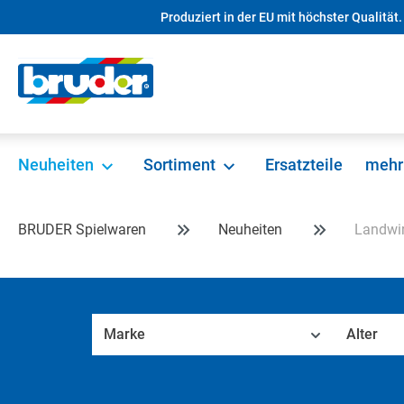
Produziert in der EU mit höchster Qualität.
springen
Zur Hauptnavigation springen
Neuheiten
Sortiment
Ersatzteile
mehr
BRUDER Spielwaren
Neuheiten
Landwir
Marke
Alter