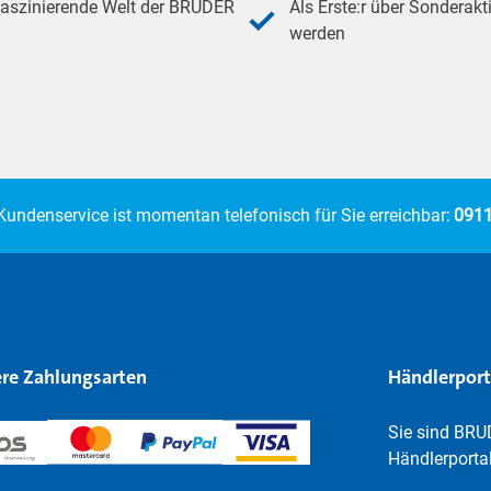
 faszinierende Welt der BRUDER
Als Erste:r über Sonderakt
werden
Kundenservice ist momentan telefonisch für Sie erreichbar:
0911
re Zahlungsarten
Händlerport
Sie sind BRU
Händlerportal