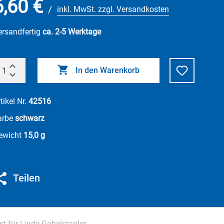
6,60 €
/
inkl. MwSt. zzgl. Versandkosten
ersandfertig
ca. 2-5 Werktage
In den Warenkorb
tikel Nr.
42516
arbe
schwarz
ewicht
15,0 g
Teilen
 für Linde Gabelstapler