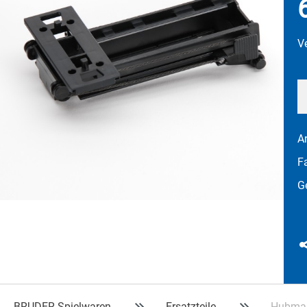
V
Ar
F
G
BRUDER Spielwaren
Ersatzteile
Hubmast