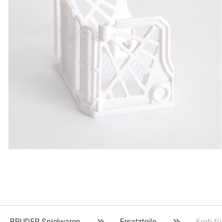
BRUDER Spielwaren
Ersatzteile
Korb fü