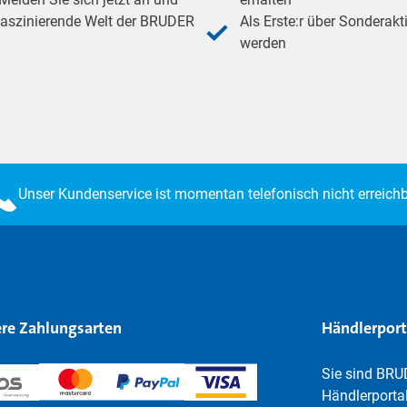
 faszinierende Welt der BRUDER
Als Erste:r über Sonderakt
werden
Unser Kundenservice ist momentan telefonisch nicht erreichb
re Zahlungsarten
Händlerport
Sie sind BRU
Händlerportal