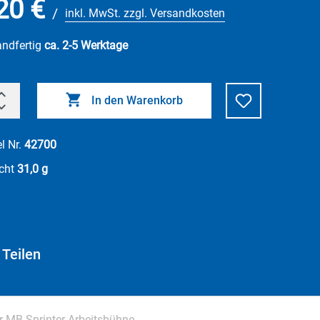
20 €
/
inkl. MwSt. zzgl. Versandkosten
andfertig
ca. 2-5 Werktage
In den Warenkorb
el Nr.
42700
cht
31,0 g
Teilen
r MB Sprinter Arbeitsbühne