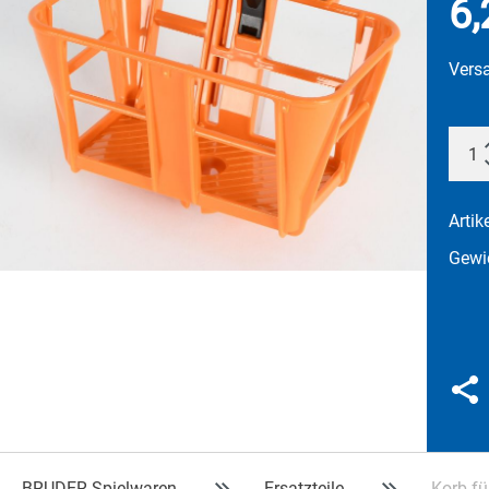
6,
Vers
Artik
Gewi
BRUDER Spielwaren
Ersatzteile
Korb fü