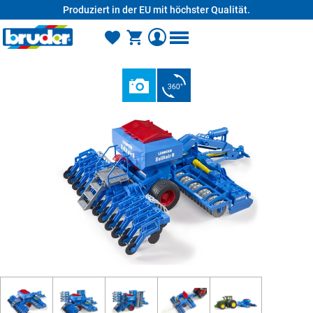
Produziert in der EU mit höchster Qualität.
alt springen