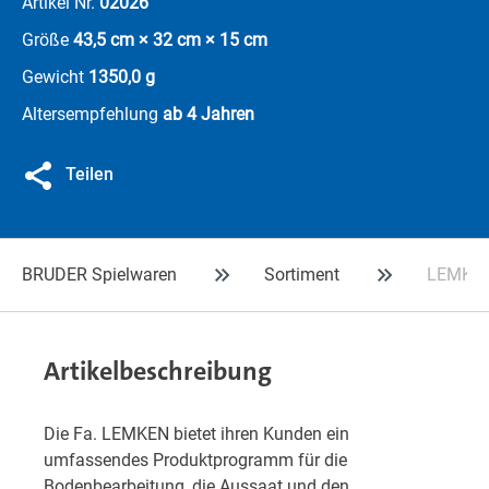
Artikel Nr.
02026
Größe
43,5 cm × 32 cm × 15 cm
Gewicht
1350,0 g
Altersempfehlung
ab 4 Jahren
Teilen
BRUDER Spielwaren
Sortiment
LEMKEN 
Artikelbeschreibung
Die Fa. LEMKEN bietet ihren Kunden ein
umfassendes Produktprogramm für die
Bodenbearbeitung, die Aussaat und den