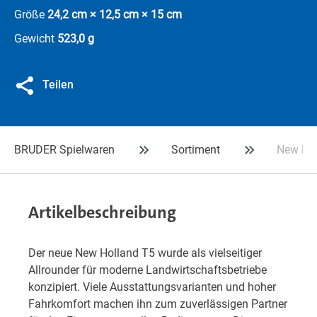
Größe
24,2 cm × 12,5 cm × 15 cm
Gewicht
523,0 g
Teilen
BRUDER Spielwaren
Sortiment
New Hol
Artikelbeschreibung
Der neue New Holland T5 wurde als vielseitiger
Allrounder für moderne Landwirtschaftsbetriebe
konzipiert. Viele Ausstattungsvarianten und hoher
Fahrkomfort machen ihn zum zuverlässigen Partner