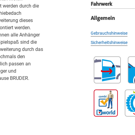
Fahrwerk
t werden durch die
chiebedach
Allgemein
weiterung dieses
ontiert werden.
Gebrauchshinweise
nnen alle Anhänger
Spielspaß sind die
Sicherheitshinweise
weiterung durch das
nochmals den
dlich passen an
nger und
Hause BRUDER.