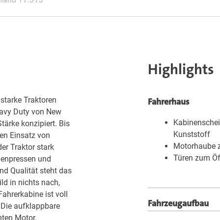
Highlights
starke Traktoren
Fahrerhaus
eavy Duty von New
Kabinenschei
tärke konzipiert. Bis
Kunststoff
en Einsatz von
Motorhaube 
er Traktor stark
Türen zum Ö
llenpressen und
nd Qualität steht das
d in nichts nach,
Fahrerkabine ist voll
Fahrzeugaufbau
. Die aufklappbare
ten Motor.