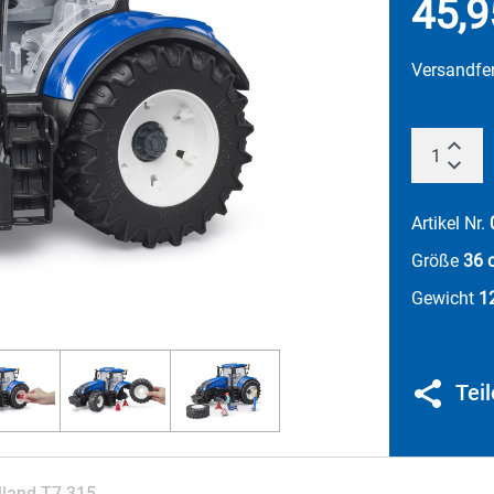
45,9
Versandfe
Artikel Nr.
Größe
36 
Gewicht
1
Tei
land T7.315