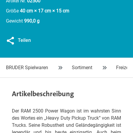
Artikel Nr.
02500
Größe
40 cm × 17 cm × 15 cm
Gewicht
990,0 g
Teilen
BRUDER Spielwaren
Sortiment
Freizeit
Artikelbeschreibung
Der RAM 2500 Power Wagon ist im wahrsten Sinn
des Wortes ein „Heavy Duty Pickup Truck“ von RAM
Trucks. Seine Robustheit und Geländegängigkeit ist
legendär und bis heute einzigartig. Auch beim