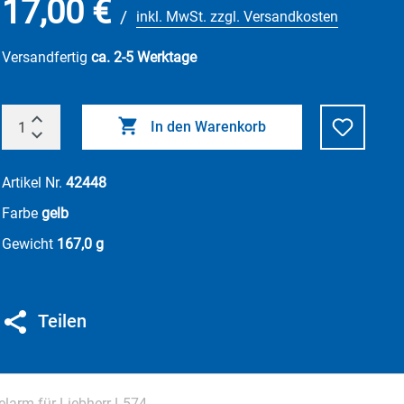
17,00 €
/
inkl. MwSt. zzgl. Versandkosten
Versandfertig
ca. 2-5 Werktage
In den Warenkorb
Artikel Nr.
42448
Farbe
gelb
Gewicht
167,0 g
Teilen
larm für Liebherr L574