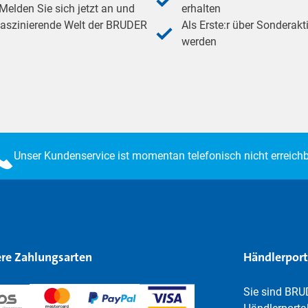
elden Sie sich jetzt an und
erhalten
 faszinierende Welt der BRUDER
Als Erste:r über Sonderakt
werden
Unser Kundenservice ist momentan telefonisch nicht erreichb
re Zahlungsarten
Händlerport
Sie sind BRU