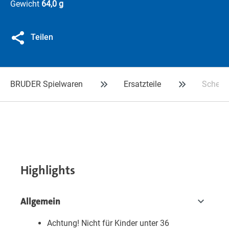
Gewicht
64,0 g
Teilen
BRUDER Spielwaren
Ersatzteile
Scheibe
Highlights
Allgemein
Achtung! Nicht für Kinder unter 36