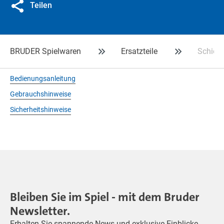
Teilen
BRUDER Spielwaren
Ersatzteile
Schiebe
Bedienungsanleitung
Gebrauchshinweise
Sicherheitshinweise
Bleiben Sie im Spiel - mit dem Bruder
Newsletter.
Erhalten Sie spannende News und exklusive Einblicke