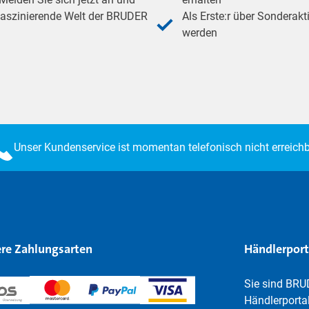
 faszinierende Welt der BRUDER
Als Erste:r über Sonderakt
werden
Unser Kundenservice ist momentan telefonisch nicht erreichb
re Zahlungsarten
Händlerport
Sie sind BRU
Händlerportal