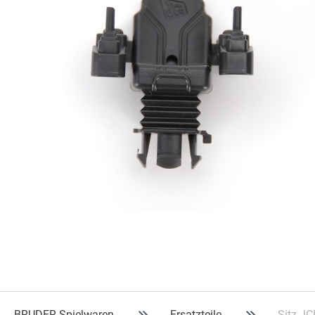
BRUDER Spielwaren
Ersatzteile
Sitz J