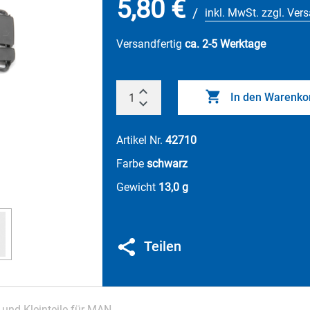
5,80 €
/
inkl. MwSt. zzgl. Ver
Versandfertig
ca. 2-5 Werktage
In den Warenko
Artikel Nr.
42710
Farbe
schwarz
Gewicht
13,0 g
Teilen
 und Kleinteile für MAN