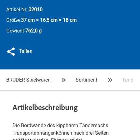
Artikel Nr.
02010
Größe
37 cm × 16,5 cm × 18 cm
Gewicht
762,0 g
Teilen
BRUDER Spielwaren
Sortiment
Tandema
Artikelbeschreibung
Die Bordwände des kippbaren Tandemachs-
Transportanhänger können nach drei Seiten