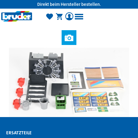
Direkt beim Hersteller bestellen.
alt springen
ERSATZTEILE