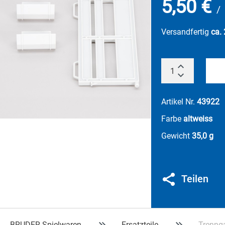
5,50 €
/
Versandfertig
ca.
Artikel Nr.
43922
Farbe
altweiss
Gewicht
35,0 g
Teilen
BRUDER Spielwaren
Ersatzteile
Trennga