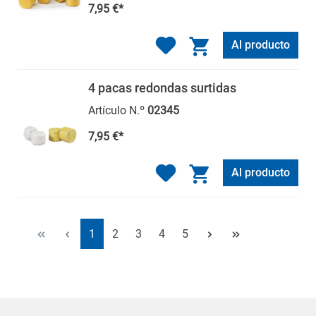
7,95 €*
Al producto
4 pacas redondas surtidas
Artículo N.º
02345
7,95 €*
Al producto
Página
Página
Página
Página
Página
1
2
3
4
5