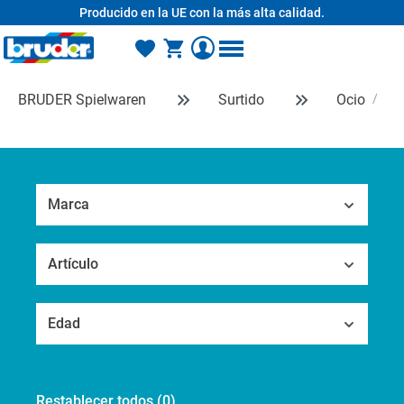
Producido en la UE con la más alta calidad.
enido principal
BRUDER Spielwaren
Surtido
Ocio
Fu
Marca
Artículo
Edad
Restablecer todos
(0)