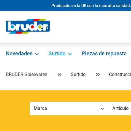
Producido en la UE con la más alta calidad.
 búsqueda
Saltar a la navegación principal
Novedades
Surtido
Piezas de repuesto
BRUDER Spielwaren
Surtido
Construcc
Marca
Artículo