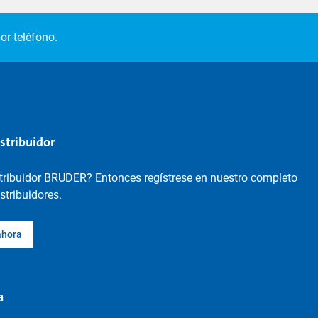
or teléfono.
istribuidor
stribuidor BRUDER? Entonces regístrese en nuestro completo
istribuidores.
ahora
a