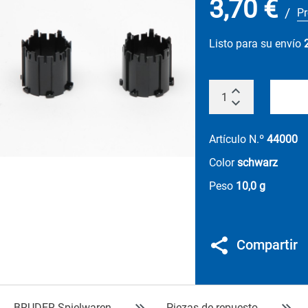
3,70 €
/
Pr
Listo para su envío
Artículo N.º
44000
Color
schwarz
Peso
10,0 g
Compartir
BRUDER Spielwaren
Piezas de repuesto