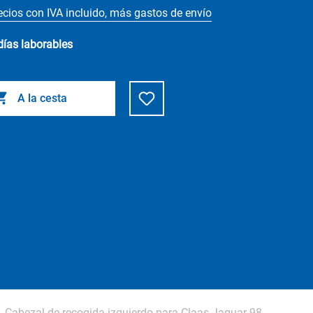
ecios con IVA incluido, más gastos de envío
días laborables
A la cesta
Cabezal de recogida izquierdo para Claas Jaguar 98