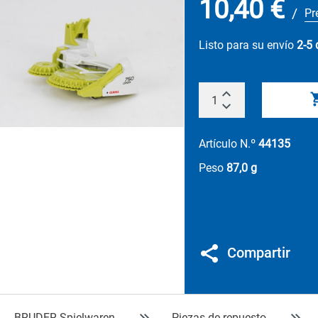
10,40 €
/
Pr
Listo para su envío
2-5 
Artículo N.º
44135
Peso
87,0 g
Compartir
BRUDER Spielwaren
Piezas de repuesto