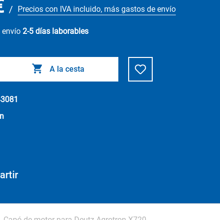
€
/
Precios con IVA incluido, más gastos de envío
u envío
2-5 días laborables
A la cesta
43081
ün
rtir
Capó de motor para Deutz Agrotron X720