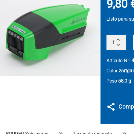
9,80 
Listo para s
Artículo N.º
Color
zartgr
Peso
58,0 g
Compa
BRUDER Spielwaren
Piezas de repuesto