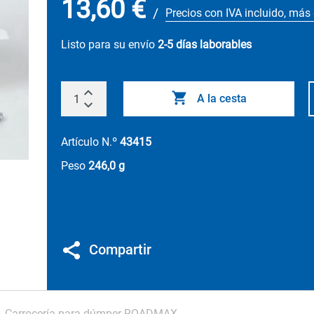
13,60 €
/
Precios con IVA incluido, más
Listo para su envío
2-5 días laborables
A la cesta
Artículo N.º
43415
Peso
246,0 g
Compartir
Carrocería para dúmper ROADMAX