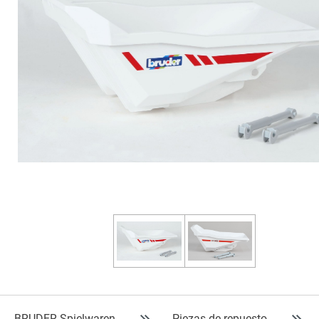
BRUDER Spielwaren
Piezas de repuesto