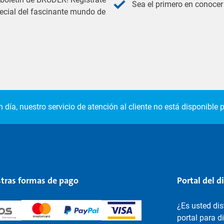
Sea el primero en conocer 
pecial del fascinante mundo de
 día, nuestro servicio de atención al cliente no está disponible p
tras formas de pago
Portal del d
¿Es usted di
portal para d