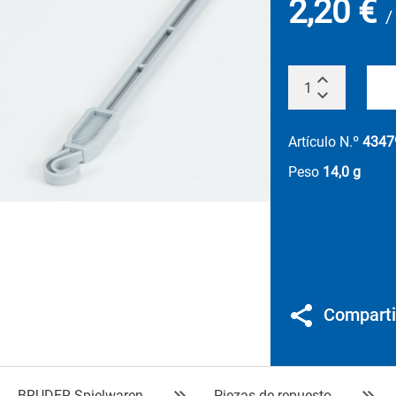
2,20 €
/
Artículo N.º
4347
Peso
14,0 g
Comparti
BRUDER Spielwaren
Piezas de repuesto