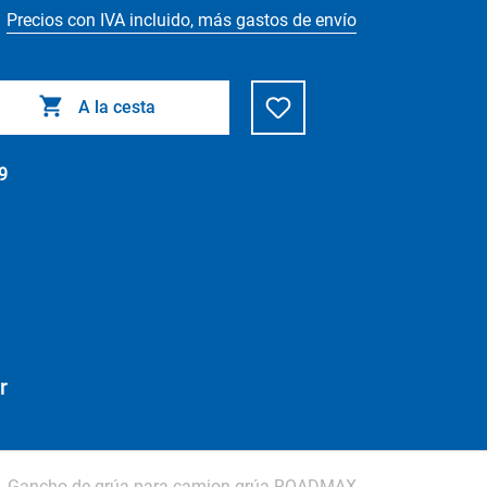
Precios con IVA incluido, más gastos de envío
A la cesta
9
r
Gancho de grúa para camion grúa ROADMAX