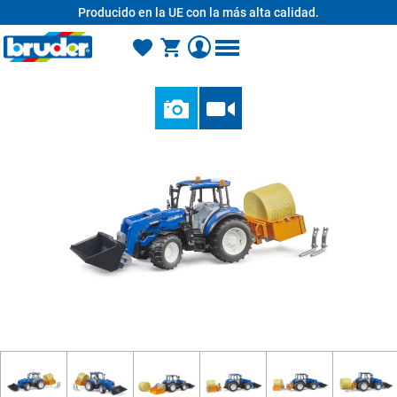
Producido en la UE con la más alta calidad.
enido principal