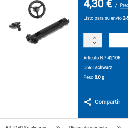
4,30 €
/
Pre
Listo para su envío
2-
Artículo N.º
42105
Color
schwarz
Peso
8,0 g
Compartir
BRUDER Spielwaren
Piezas de repuesto