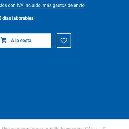
cios con IVA incluido, más gastos de envío
5 días laborables
A la cesta
Piezas negras para carretilla telescópica CAT y JLG