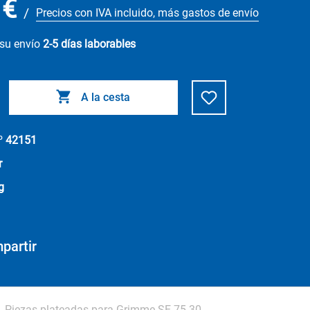
 €
/
Precios con IVA incluido, más gastos de envío
 su envío
2-5 días laborables
A la cesta
.º
42151
r
g
partir
Piezas plateadas para Grimme SE 75-30