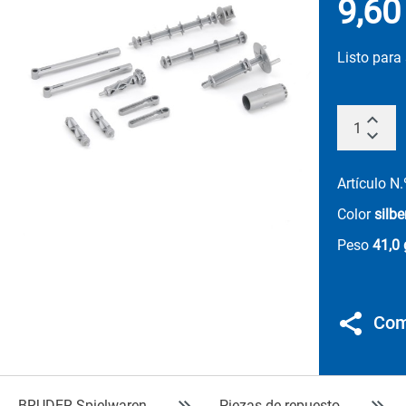
9,60
Listo para
Artículo N
Color
silbe
Peso
41,0 
Com
BRUDER Spielwaren
Piezas de repuesto