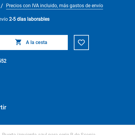
/
Precios con IVA incluido, más gastos de envío
envío
2-5 días laborables
A la cesta
552
tir
Puerta izquierda azul para serie R de Scania