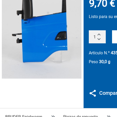
9,70 €
Listo para su 
Artículo N.º
43
Peso
30,0 g
Compar
BRUDER Spielwaren
Piezas de repuesto