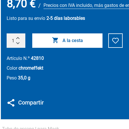
8,70 €
/
Precios con IVA incluido, más gastos de e
Listo para su envío
2-5 días laborables
A la cesta
Artículo N.º
42810
Color
chromeffekt
Peso
35,0 g
Compartir
Tubo de escape I para Mack