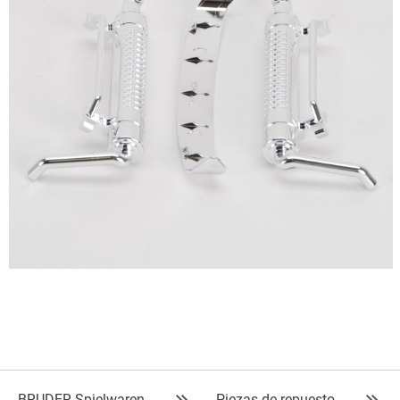
BRUDER Spielwaren
Piezas de repuesto