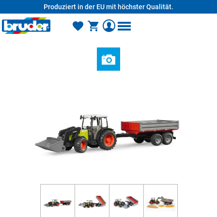
Produziert in der EU mit höchster Qualität.
alt springen