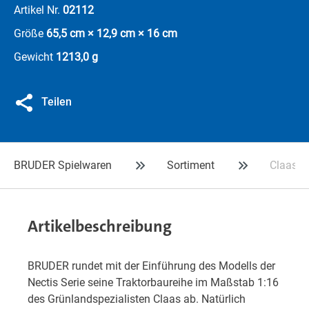
Artikel Nr.
02112
Größe
65,5 cm × 12,9 cm × 16 cm
Gewicht
1213,0 g
Teilen
BRUDER Spielwaren
Sortiment
Claas N
Artikelbeschreibung
BRUDER rundet mit der Einführung des Modells der
Nectis Serie seine Traktorbaureihe im Maßstab 1:16
des Grünlandspezialisten Claas ab. Natürlich