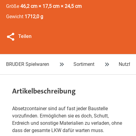
Größe
46,2 cm × 17,5 cm × 24,5 cm
Gewicht
1712,0 g
Teilen
BRUDER Spielwaren
Sortiment
Nutzfah
Artikelbeschreibung
Absetzcontainer sind auf fast jeder Baustelle
vorzufinden. Ermöglichen sie es doch, Schutt,
Erdreich und sonstige Materialien zu verladen, ohne
dass der gesamte LKW dafür warten muss.