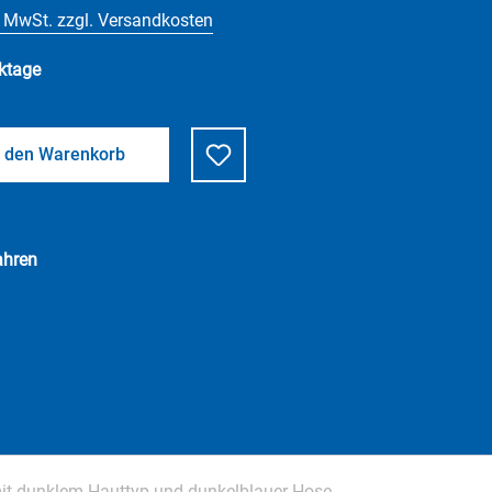
. MwSt. zzgl. Versandkosten
ktage
n den Warenkorb
ahren
t dunklem Hauttyp und dunkelblauer Hose