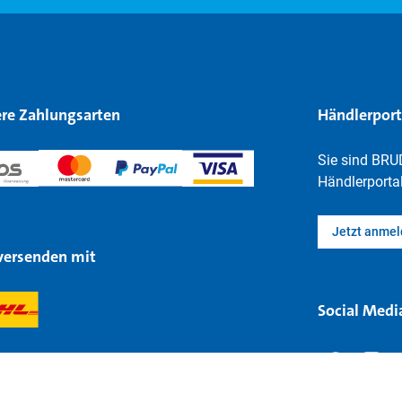
re Zahlungsarten
Händlerport
Sie sind BRU
Händlerportal
Jetzt anme
versenden mit
Social Medi