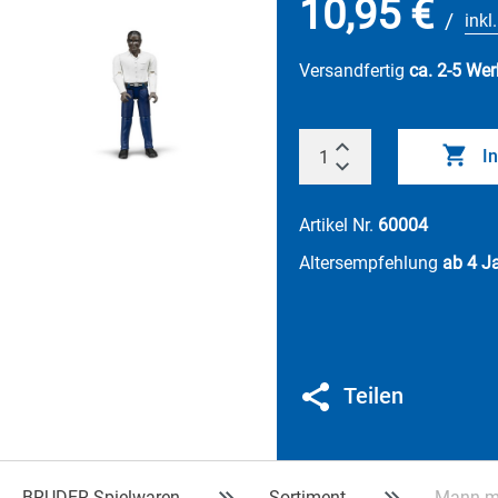
10,95 €
/
inkl
Versandfertig
ca. 2-5 Wer
I
Artikel Nr.
60004
Altersempfehlung
ab 4 J
Teilen
BRUDER Spielwaren
Sortiment
Mann mi