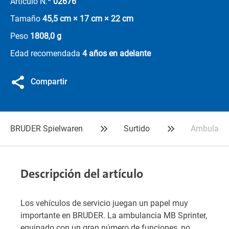
Artículo N.º
02676
Tamaño
45,5 cm × 17 cm × 22 cm
Peso
1808,0 g
Edad recomendada
4 años en adelante
Compartir
BRUDER Spielwaren
Surtido
Ambulanci
Descripción del artículo
Los vehículos de servicio juegan un papel muy
importante en BRUDER. La ambulancia MB Sprinter,
equipado con un gran número de funciones, no