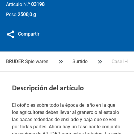
Artículo N.º
03198
Peso
2500,0 g
Compartir
BRUDER Spielwaren
Surtido
Case IH O
Descripción del artículo
El otoño es sobre todo la época del año en la que
los agricultores deben llevar al granero o al establo
las pacas redondas de ensilado y paja que se ven
por todas partes. Ahora hay un fascinante conjunto
de equipos de BRUDER para estos trabajos. La serie