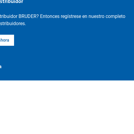
istribuidor
stribuidor BRUDER? Entonces regístrese en nuestro completo
istribuidores.
ahora
a
Revocación del contrato
guración de la protección de datos