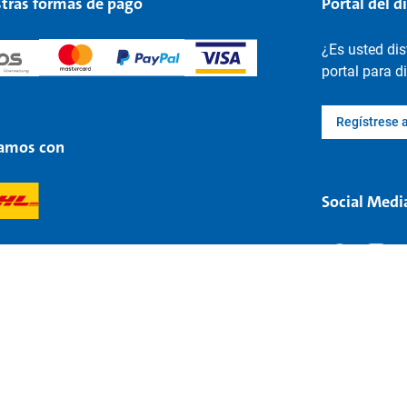
tras formas de pago
Portal del d
¿Es usted di
portal para d
Regístrese 
amos con
Social Medi
gales
Protección de datos
Accesibilidad
Menciones legales
Confi
 94 - 98 | 90768 Fürth-Burgfarrnbach