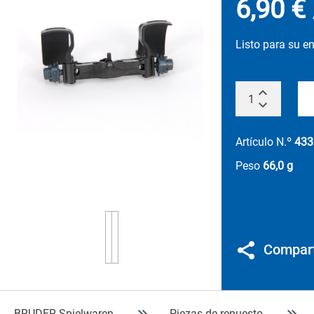
6,90 €
Listo para su e
Artículo N.º
433
Peso
66,0 g
Compart
BRUDER Spielwaren
Piezas de repuesto