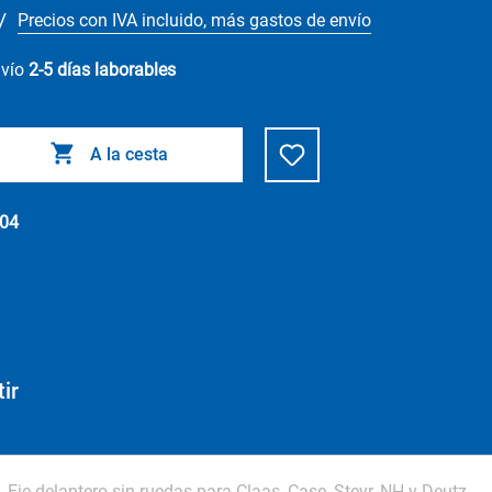
/
Precios con IVA incluido, más gastos de envío
nvío
2-5 días laborables
A la cesta
04
ir
Eje delantero sin ruedas para Claas, Case, Steyr, NH y Deutz