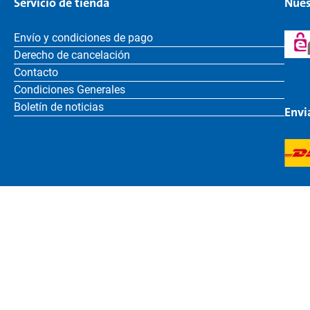
Servicio de tienda
Nues
Envío y condiciones de pago
Derecho de cancelación
Contacto
Condiciones Generales
Boletín de noticias
Envi
Spanisch
Bruder Toys
Menciones le
BRUDER Spielwaren GmbH + Co. KG | Bernbacher Straße