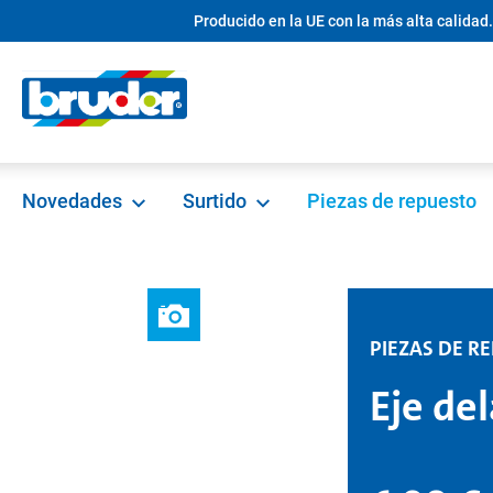
Producido en la UE con la más alta calidad.
 búsqueda
Saltar a la navegación principal
Novedades
Surtido
Piezas de repuesto
PIEZAS DE R
Eje de