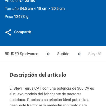
Artículo N.º
03180
Tamaño
34,5 cm × 18 cm × 20,5 cm
Peso
1247,0 g
Compartir
BRUDER Spielwaren
Surtido
Steyr 630
Descripción del artículo
El Steyr Terrus CVT con una potencia de 300 CV es
el nuevo modelo del fabricante de tractores
austriaco. Gracias a su relación ideal potencia a
peso, este tractor está predestinado tanto para