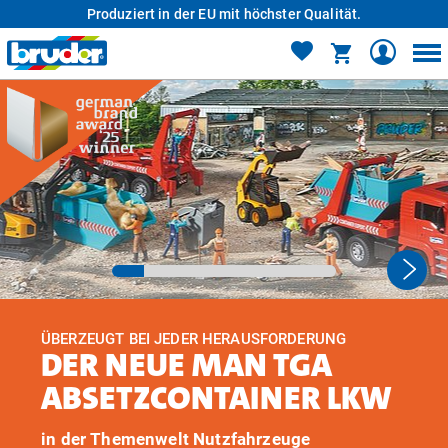
Produziert in der EU mit höchster Qualität.
ÜBERZEUGT BEI JEDER HERAUSFORDERUNG
DER NEUE MAN TGA
ABSETZCONTAINER LKW
in der Themenwelt Nutzfahrzeuge