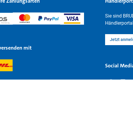
re Zahlungsarten
Händlerport
Sie sind BRU
Händlerportal
Jetzt anme
versenden mit
Social Medi
Rechtliches
Datenschutz
Barrierefreihei
 94 - 98 | 90768 Fürth-Burgfarrnbach