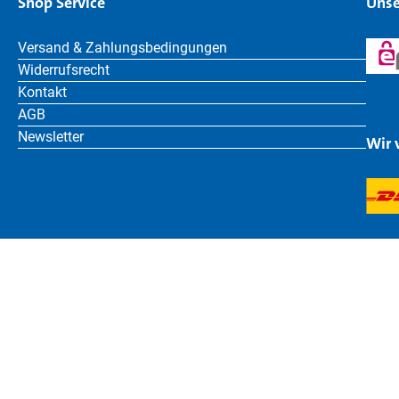
Shop Service
Unse
Versand & Zahlungsbedingungen
Widerrufsrecht
Kontakt
AGB
Newsletter
Wir 
Deutsch
Bruder Toys
BRUDER Spielwaren GmbH + Co. KG | Bernbacher Straße