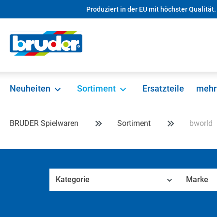
Produziert in der EU mit höchster Qualität.
springen
Zur Hauptnavigation springen
Neuheiten
Sortiment
Ersatzteile
mehr
BRUDER Spielwaren
Sortiment
bworld
Kategorie
Marke