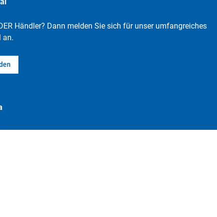
al
DER Händler? Dann melden Sie sich für unser umfangreiches
 an.
lden
a
Vertrag widerrufen
t
Impressum
Datenschutz-Einstellungen