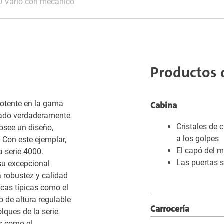
0 Vario con mecánico
Productos 
potente en la gama
Cabina
anado verdaderamente
Cristales de 
Posee un diseño,
a los golpes
. Con este ejemplar,
El capó del m
 serie 4000.
Las puertas 
su excepcional
a robustez y calidad
icas típicas como el
o de altura regulable
Carrocería
lques de la serie
s como el