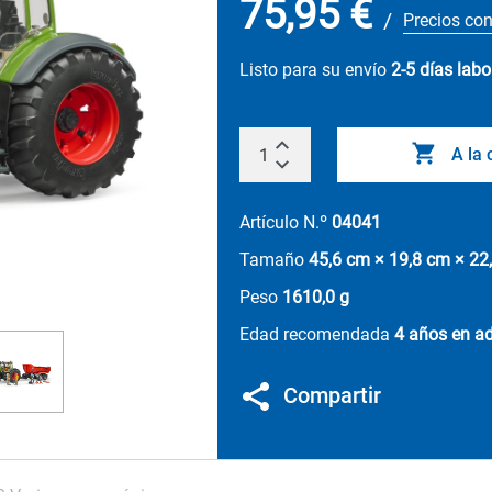
75,95 €
/
Precios con
Listo para su envío
2-5 días labo
A la 
Artículo N.º
04041
Tamaño
45,6 cm × 19,8 cm × 22
Peso
1610,0 g
Edad recomendada
4 años en ad
Compartir