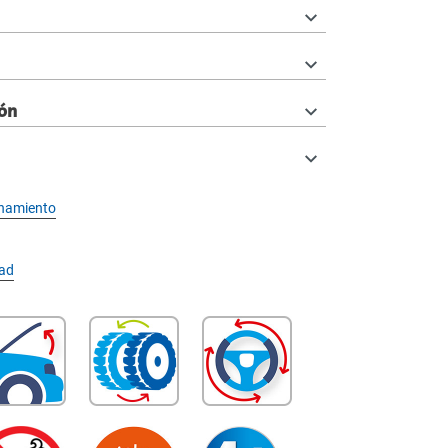
ón
onamiento
dad