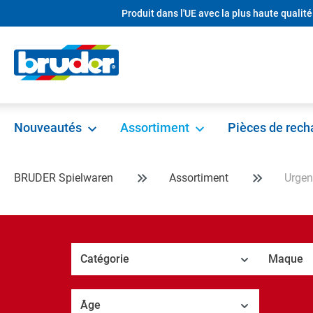
Produit dans l'UE avec la plus haute qualité
recherche
Passer à la navigation principale
Nouveautés
Assortiment
Pièces de rec
BRUDER Spielwaren
Assortiment
Urgen
Catégorie
Maque
Âge