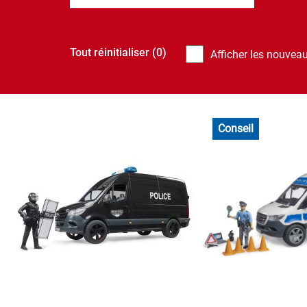
Tout réinitialiser
(0)
Afficher les nouvea
Conseil