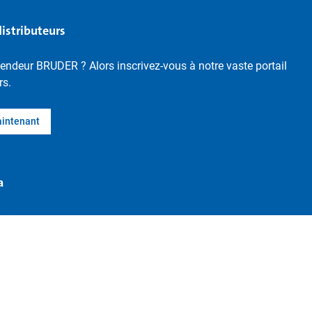
distributeurs
endeur BRUDER ? Alors inscrivez-vous à notre vaste portail
rs.
aintenant
a
Résilier le contrat
ons légales
Paramètres de confidentialité