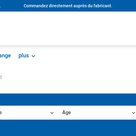
.
Commandez directement auprès du fabricant.
hange
plus
d
e
Âge