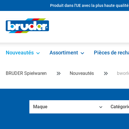
Produit dans l'UE avec la plus haute qualité
recherche
Passer à la navigation principale
Nouveautés
Assortiment
Pièces de rec
BRUDER Spielwaren
Nouveautés
bworl
Maque
Catégori