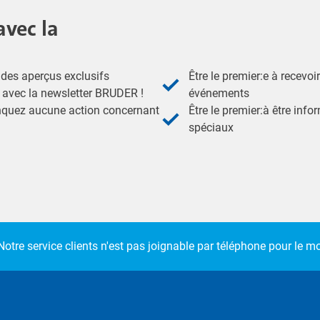
avec la
des aperçus exclusifs
Être le premier:e à recevoi
- avec la newsletter BRUDER !
événements
nquez aucune action concernant
Être le premier:à être inf
spéciaux
Notre service clients n'est pas joignable par téléphone pour le 