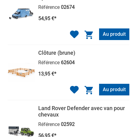
Référence
02674
54,95 €*
Au produit
Clôture (brune)
Référence
62604
13,95 €*
Au produit
Land Rover Defender avec van pour
chevaux
Référence
02592
56,95 €*