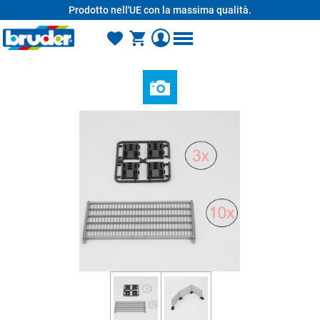
Prodotto nell'UE con la massima qualità.
nuto principale