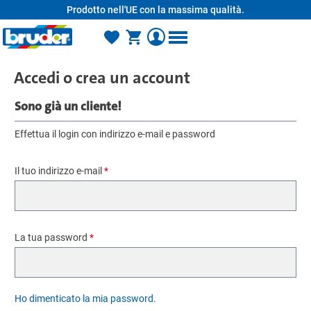
Prodotto nell'UE con la massima qualità.
nuto principale
Accedi o crea un account
Sono già un cliente!
Effettua il login con indirizzo e-mail e password
Il tuo indirizzo e-mail
*
La tua password
*
Ho dimenticato la mia password.