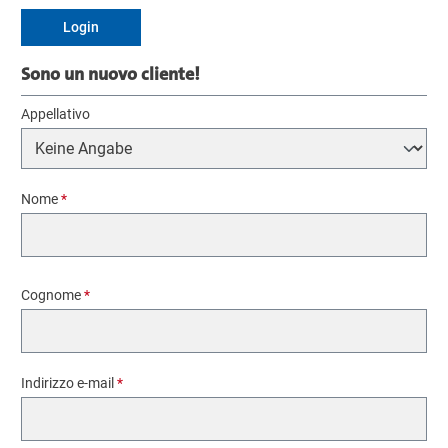
Login
Sono un nuovo cliente!
Informazioni personali
Appellativo
Nome
*
Cognome
*
Indirizzo e-mail
*