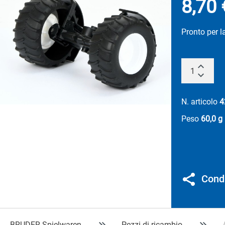
8,70 
Pronto per l
N. articolo
4
Peso
60,0 g
Condi
BRUDER Spielwaren
Pezzi di ricambio