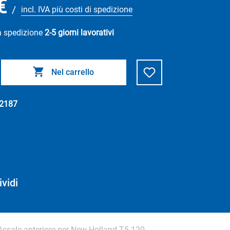
€
/
incl. IVA più costi di spedizione
a spedizione
2-5 giorni lavorativi
Nel carrello
2187
vidi
Assale anteriore per New Holland T5.120