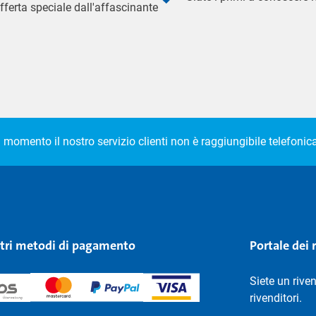
fferta speciale dall'affascinante
l momento il nostro servizio clienti non è raggiungibile telefoni
stri metodi di pagamento
Portale dei 
Siete un rive
rivenditori.