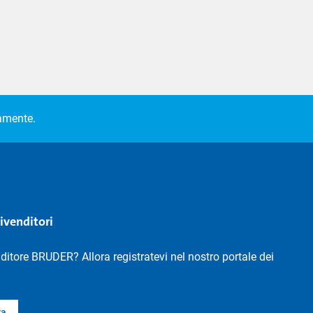
camente.
rivenditori
nditore BRUDER? Allora registratevi nel nostro portale dei
ra