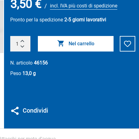
3,50 €
/
incl. IVA più costi di spedizione
Pronto per la spedizione
2-5 giorni lavorativi
Nel carrello
N. articolo
46156
Peso
13,0 g
Condividi
Attacchi per moto d'acqua