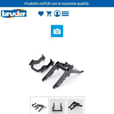
Prodotto nell'UE con la massima qualità.
nuto principale