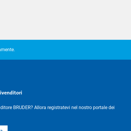
camente.
rivenditori
nditore BRUDER? Allora registratevi nel nostro portale dei
ra